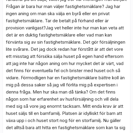
Frågan är bara hur man väljer fastighetsmäklare? Jag har
ingen aning om man ska välja en byrå eller en privat
fastighetsmäklare. Tar de betalt på förhand eller är
provision vanligast?Jag vet heller inte hur man kan veta att
det är en duktig fastighetsmäklare eller vad man kan
förvänta sig av sin fastighetsmäklare. Det gör försäljningen
lite svårare. Det jag dock redan har förstått är att det vore
ett misstag att försöka sälja huset på egen hand eftersom
att jag inte har någon aning om hur mycket det är värt, vad
det finns för eventuella fel och brister med huset och så
vidare. Förmodligen har en fastighetsmäklare bättre koll än
mig på dessa saker så jag vill förlita mig på expertisen i
denna fråga. Men hur ska man då tänka? Om det finns
någon som har erfarenhet av husförsäljning och vill dela
med sig så vore jag enormt tacksam. Mitt enda krav är att
huset säljs till en barnfamilj. Platsen är idylliskt för barn att
växa upp i och huset stort nog för en storfamilj. Nu gäller
det alltså bara att hitta en fastighetsmäklare som kan ta sig