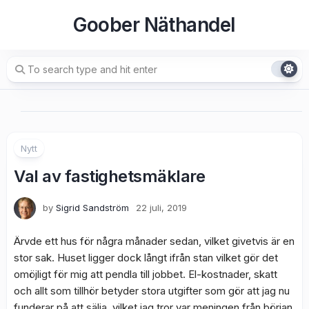
Skip
Goober Näthandel
to
content
Nytt
Val av fastighetsmäklare
by
Sigrid Sandström
22 juli, 2019
Ärvde ett hus för några månader sedan, vilket givetvis är en
stor sak. Huset ligger dock långt ifrån stan vilket gör det
omöjligt för mig att pendla till jobbet. El-kostnader, skatt
och allt som tillhör betyder stora utgifter som gör att jag nu
funderar på att sälja, vilket jag tror var meningen från början.